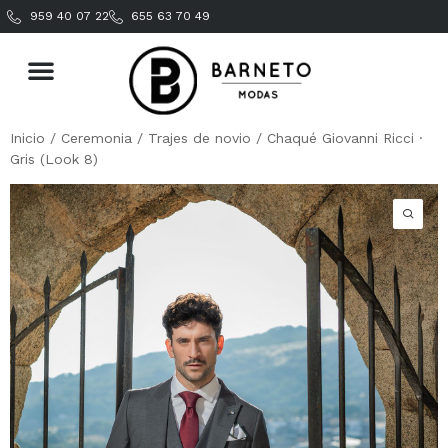
959 40 07 22
655 63 70 49
Inicio
/
Ceremonia
/
Trajes de novio
/ Chaqué Giovanni Ricci ·
Gris (Look 8)