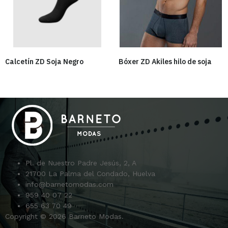
Calcetín ZD Soja Negro
Bóxer ZD Akiles hilo de soja
Pl. de Nuestro Padre Jesús, 2, A
21700 La Palma del Condado, Huelva
info@barnetomodas.com
959 40 07 22
655 63 70 49
Copyright © 2026 Barneto Modas.