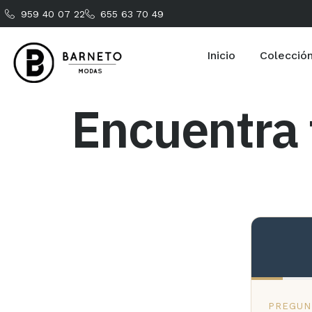
959 40 07 22
655 63 70 49
Inicio
Colecció
Encuentra 
PREGUNT