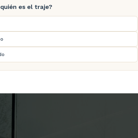
quién es el traje?
no
do