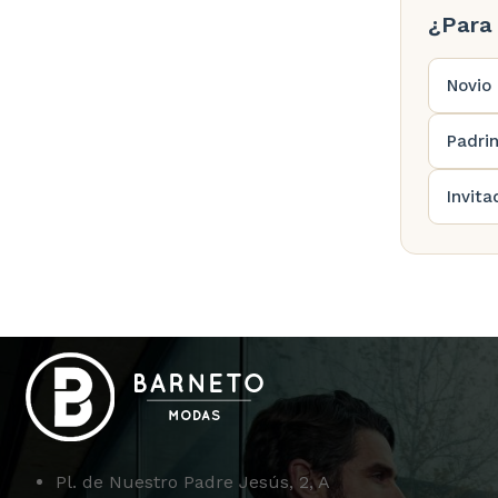
¿Para 
Novio
Padri
Invita
Pl. de Nuestro Padre Jesús, 2, A