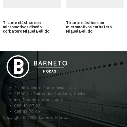
Tirante elástico con
Tirante elástico con
micromotivos diseño
micromotivos corbatero
corbatero Miguel Bellido
Miguel Bellido
Pl. de Nuestro Padre Jesús, 2, A
21700 La Palma del Condado, Huelva
info@barnetomodas.com
959 40 07 22
655 63 70 49
Copyright © 2026 Barneto Modas.