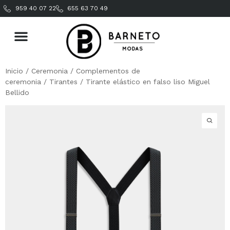
959 40 07 22
655 63 70 49
Inicio
/
Ceremonia
/
Complementos de
ceremonia
/
Tirantes
/ Tirante elástico en falso liso Miguel
Bellido