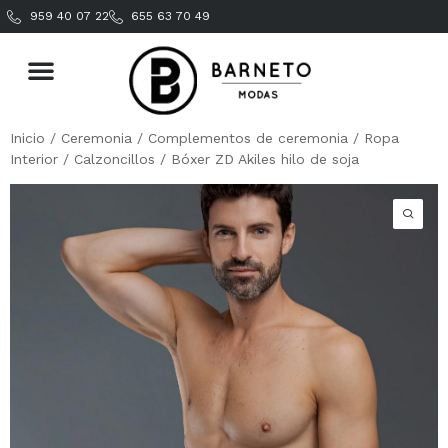
959 40 07 22
655 63 70 49
Inicio
/
Ceremonia
/
Complementos de ceremonia
/
Ropa
Interior
/
Calzoncillos
/ Bóxer ZD Akiles hilo de soja