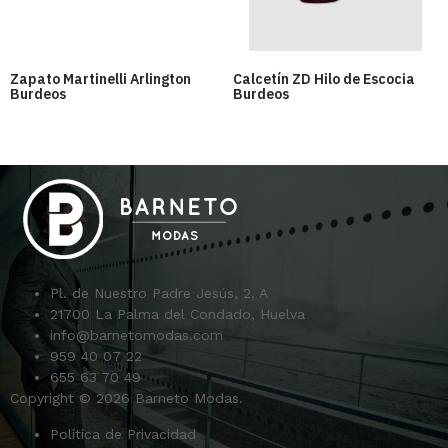
Zapato Martinelli Arlington
Calcetín ZD Hilo de Escocia
Burdeos
Burdeos
Pl. de Nuestro Padre Jesús, 2, A
21700 La Palma del Condado, Huelva
info@barnetomodas.com
959 40 07 22
655 63 70 49
Copyright © 2026 Barneto Modas.
Política de Privacidad