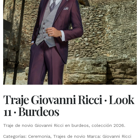
Traje Giovanni Ricci · Look
11 · Burdeos
Traje de novio Giovanni Ricci en burdeos, colección 2026.
Categorías:
Ceremonia
,
Trajes de novio
Marca:
Giovanni Ricci