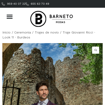
959 40 07 22
655 63 70 49
Inicio
/
Ceremonia
/
Trajes de novio
/ Traje Giovanni Ricci ·
Look 11 · Burdeos