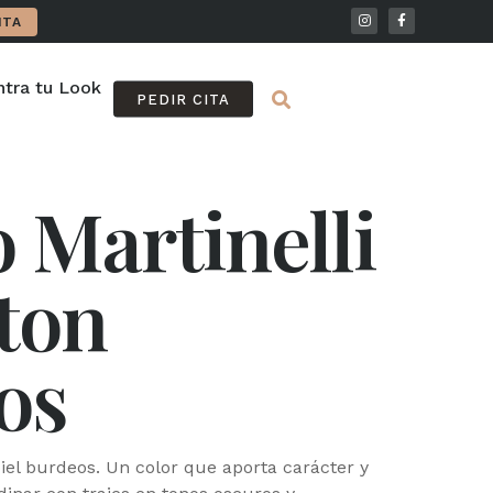
ITA
tra tu Look
FAQ
PEDIR CITA
 Martinelli
ton
os
el burdeos. Un color que aporta carácter y