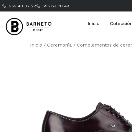
959 40 07 22
655 63 70 49
Inicio
Colecció
Inicio
/
Ceremonia
/
Complementos de cere