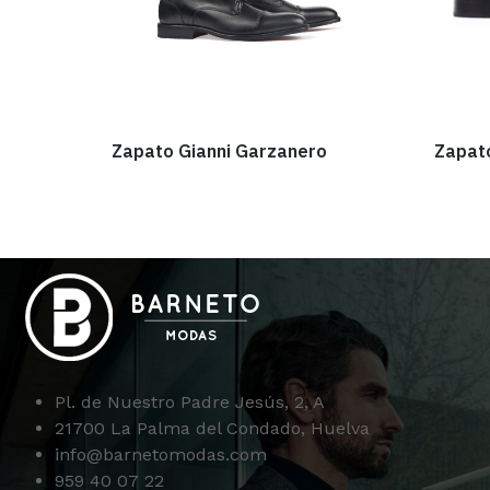
Zapato Gianni Garzanero
Zapato
Pl. de Nuestro Padre Jesús, 2, A
21700 La Palma del Condado, Huelva
info@barnetomodas.com
959 40 07 22