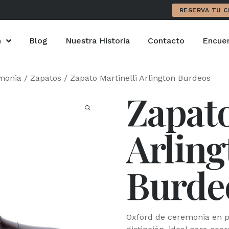
RESERVA TU C
n
Blog
Nuestra Historia
Contacto
Encuen
monia
/
Zapatos
/ Zapato Martinelli Arlington Burdeos
Zapato
Arling
Burde
Oxford de ceremonia en pi