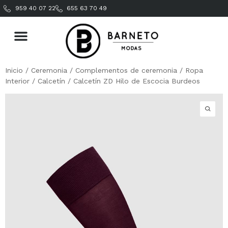
959 40 07 22
655 63 70 49
Inicio
/
Ceremonia
/
Complementos de ceremonia
/
Ropa
Interior
/
Calcetín
/ Calcetín ZD Hilo de Escocia Burdeos