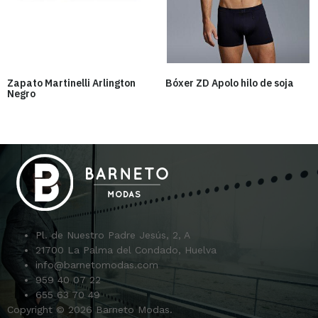
Zapato Martinelli Arlington
Bóxer ZD Apolo hilo de soja
Negro
Pl. de Nuestro Padre Jesús, 2, A
21700 La Palma del Condado, Huelva
info@barnetomodas.com
959 40 07 22
655 63 70 49
Copyright © 2026 Barneto Modas.