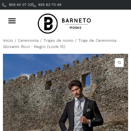
959 40 07 22
655 63 70 49
Inicio
/
Ceremonia
/
Trajes de novio
/ Traje de Ceremonia
Giovanni Ricci · Negro (Look 15)