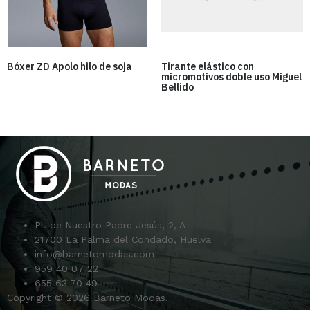
Bóxer ZD Apolo hilo de soja
Tirante elástico con
micromotivos doble uso Miguel
Bellido
Pl. de Nuestro Padre Jesús, 2, A
21700 La Palma del Condado, Huelva
info@barnetomodas.com
959 40 07 22
655 63 70 49
Copyright © 2026 Barneto Modas.