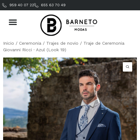
959 40 07 22
655 63 70 49
Inicio
/
Ceremonia
/
Trajes de novio
/ Traje de Ceremonia
Giovanni Ricci · Azul (Look 19)