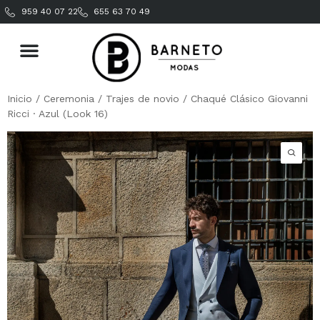
959 40 07 22
655 63 70 49
Inicio
/
Ceremonia
/
Trajes de novio
/ Chaqué Clásico Giovanni
Ricci · Azul (Look 16)