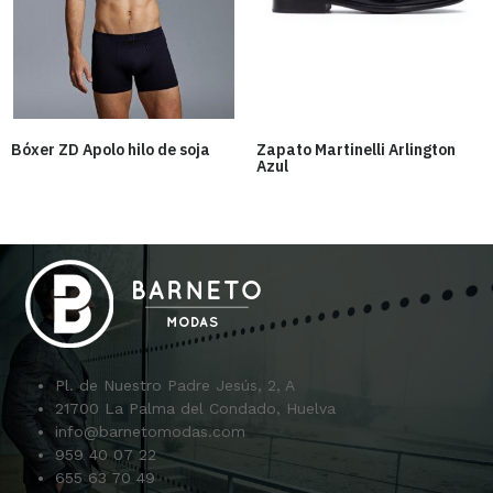
Bóxer ZD Apolo hilo de soja
Zapato Martinelli Arlington
Azul
Pl. de Nuestro Padre Jesús, 2, A
21700 La Palma del Condado, Huelva
info@barnetomodas.com
959 40 07 22
655 63 70 49