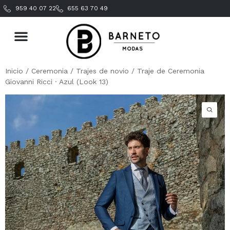
959 40 07 22
655 63 70 49
Inicio
/
Ceremonia
/
Trajes de novio
/ Traje de Ceremonia
Giovanni Ricci · Azul (Look 13)