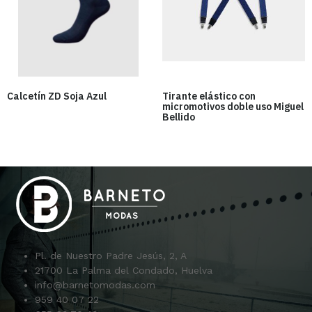
Calcetín ZD Soja Azul
Tirante elástico con
micromotivos doble uso Miguel
Bellido
Pl. de Nuestro Padre Jesús, 2, A
21700 La Palma del Condado, Huelva
info@barnetomodas.com
959 40 07 22