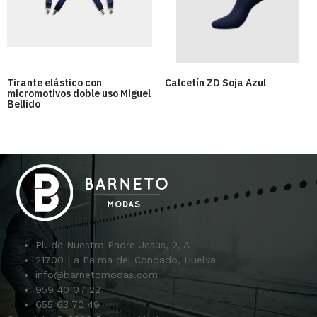
Tirante elástico con
Calcetín ZD Soja Azul
micromotivos doble uso Miguel
Bellido
Pl. de Nuestro Padre Jesús, 2, A
21700 La Palma del Condado, Huelva
info@barnetomodas.com
959 40 07 22
655 63 70 49