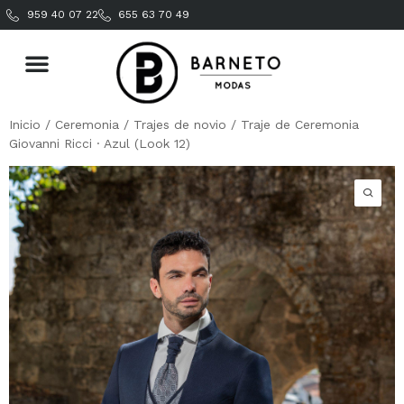
959 40 07 22
655 63 70 49
Inicio
/
Ceremonia
/
Trajes de novio
/ Traje de Ceremonia
Giovanni Ricci · Azul (Look 12)