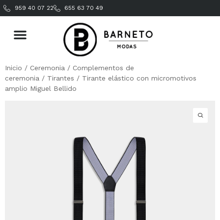
959 40 07 22
655 63 70 49
Inicio
/
Ceremonia
/
Complementos de
ceremonia
/
Tirantes
/ Tirante elástico con micromotivos
amplio Miguel Bellido