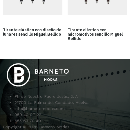
Tirante elástico con diseño de
Tirante elástico con
lunares sencillo Miguel Bellido
micromotivos sencillo Miguel
Bellido
Pl. de Nuestro Padre Jesús, 2, A
21700 La Palma del Condado, Huelva
info@barnetomodas.com
959 40 07 22
655 63 70 49
Copyright © 2026 Barneto Modas.