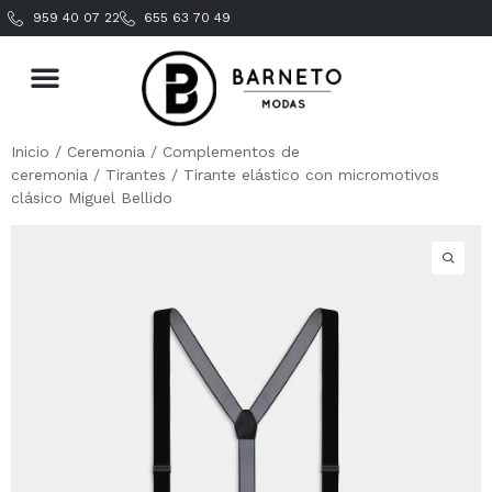
959 40 07 22
655 63 70 49
Inicio
/
Ceremonia
/
Complementos de
ceremonia
/
Tirantes
/ Tirante elástico con micromotivos
clásico Miguel Bellido