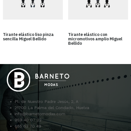
Tirante elástico liso pinza
Tirante elástico con
sencilla Miguel Bellido
micromotivos amplio Miguel
Bellido
Pl. de Nuestro Padre Jesús, 2, A
21700 La Palma del Condado, Huelva
info@barnetomodas.com
959 40 07 22
655 63 70 49