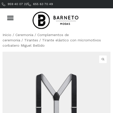
959 40 07 22
655 63 70 49
Inicio
/
Ceremonia
/
Complementos de
ceremonia
/
Tirantes
/ Tirante elástico con micromotivos
corbatero Miguel Bellido