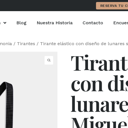
RESERVA TU C
n
Blog
Nuestra Historia
Contacto
Encuen
monia
/
Tirantes
/ Tirante elástico con diseño de lunares s
Tirant
con di
lunare
Miguel