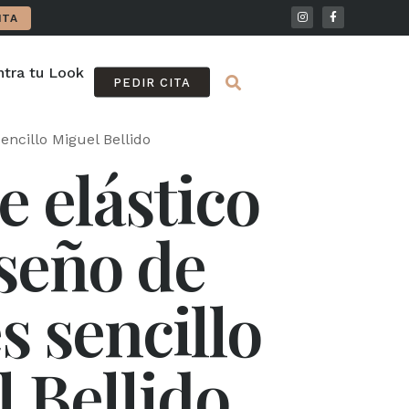
ITA
tra tu Look
FAQ
PEDIR CITA
encillo Miguel Bellido
e elástico
seño de
s sencillo
 Bellido