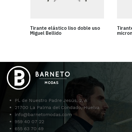
Tirante elástico liso doble uso
Tirant
Miguel Bellido
microm
Pl. de Nuestro Padre Jesús, 2, A
21700 La Palma del Condado, Huelva
info@barnetomodas.com
959 40 07 22
655 63 70 49