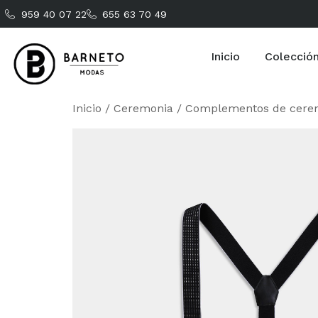
959 40 07 22
655 63 70 49
Inicio
Colecció
Inicio
/
Ceremonia
/
Complementos de cere