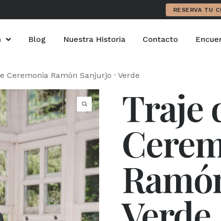
RESERVA TU C
n
Blog
Nuestra Historia
Contacto
Encuen
de Ceremonia Ramón Sanjurjo · Verde
Traje 
Cerem
Ramón 
Verde