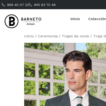
959 40 07 22
655 63 70 49
Inicio
Colecció
Inicio
/
Ceremonia
/
Trajes de novio
/ Traje 