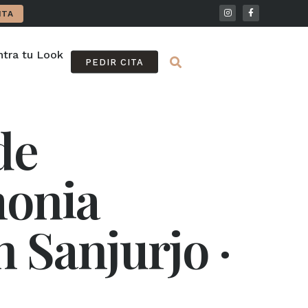
ITA
tra tu Look
FAQ
PEDIR CITA
de
onia
Sanjurjo ·