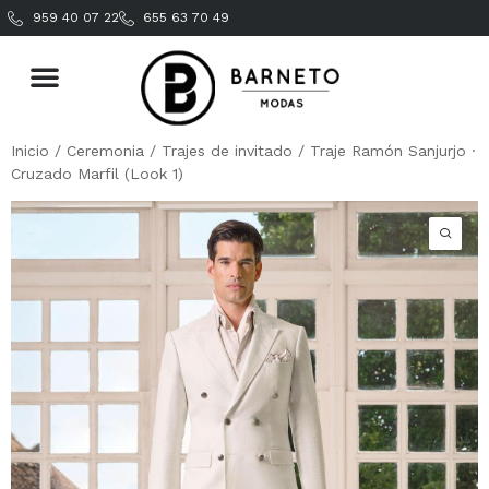
959 40 07 22
655 63 70 49
Inicio
/
Ceremonia
/
Trajes de invitado
/ Traje Ramón Sanjurjo ·
Cruzado Marfil (Look 1)