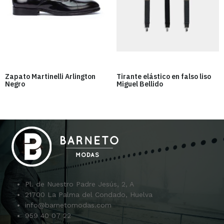
Zapato Martinelli Arlington
Tirante elástico en falso liso
Negro
Miguel Bellido
Pl. de Nuestro Padre Jesús, 2, A
21700 La Palma del Condado, Huelva
info@barnetomodas.com
959 40 07 22