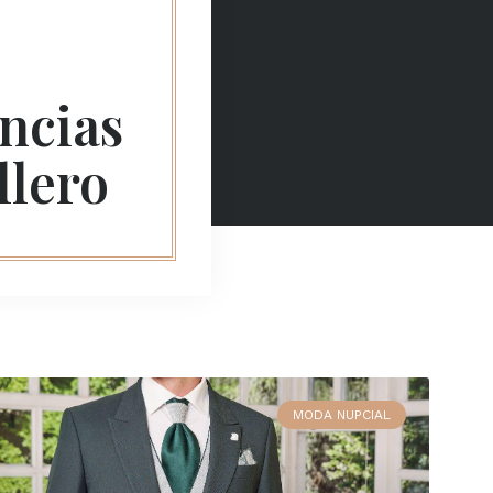
ncias
llero
MODA NUPCIAL