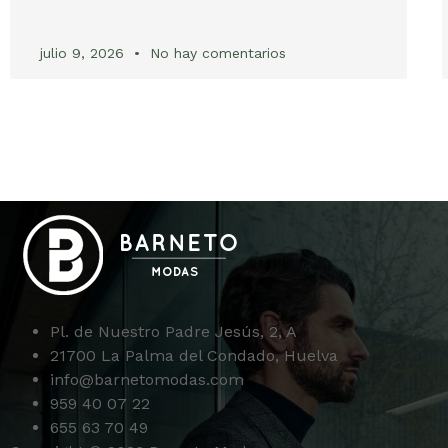
julio 9, 2026
No hay comentarios
Pl. de Nuestro Padre Jesús, 2, A
21700 La Palma del Condado, Huelva
info@barnetomodas.com
959 40 07 22
655 63 70 49