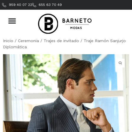
959 40 07 22
655 63 70 49
Inicio
/
Ceremonia
/
Trajes de invitado
/ Traje Ramón Sanjurjo
Diplomática