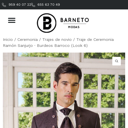
959 40 07 22
655 63 70 49
Inicio
/
Ceremonia
/
Trajes de novio
/ Traje de Ceremonia
Ramón Sanjurjo · Burdeos Barroco (Look 6)