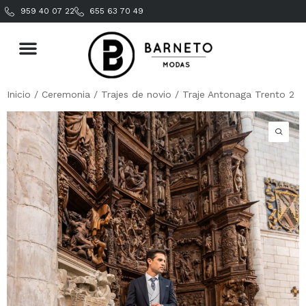
959 40 07 22
655 63 70 49
Inicio
/
Ceremonia
/
Trajes de novio
/ Traje Antonaga Trento 2