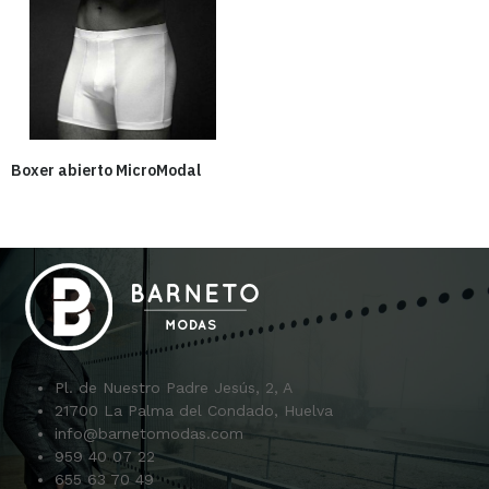
Boxer abierto MicroModal
Pl. de Nuestro Padre Jesús, 2, A
21700 La Palma del Condado, Huelva
info@barnetomodas.com
959 40 07 22
655 63 70 49