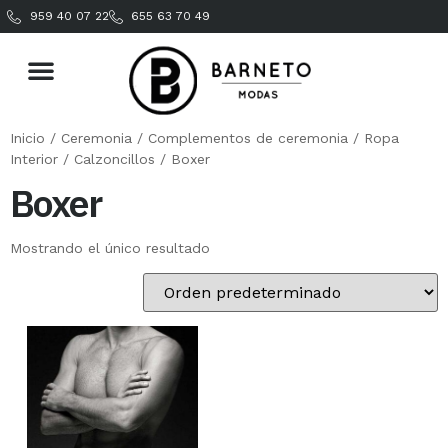
959 40 07 22
655 63 70 49
Inicio
/
Ceremonia
/
Complementos de ceremonia
/
Ropa
Interior
/
Calzoncillos
/ Boxer
Boxer
Mostrando el único resultado