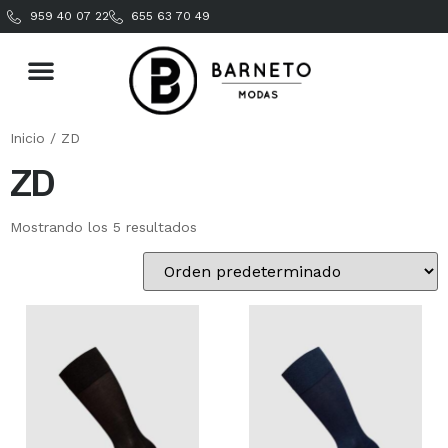
959 40 07 22
655 63 70 49
Inicio
/ ZD
ZD
Mostrando los 5 resultados