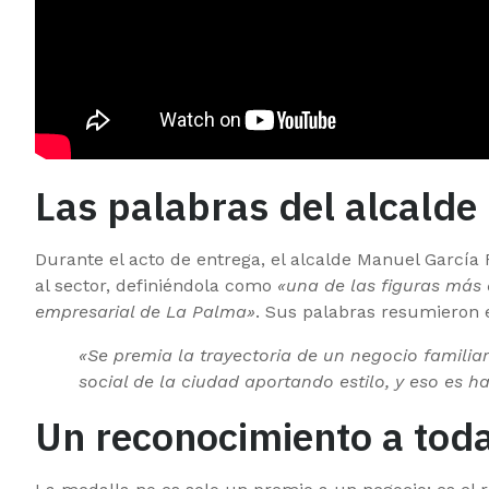
Las palabras del alcalde
Durante el acto de entrega, el alcalde Manuel García F
al sector, definiéndola como
«una de las figuras más 
empresarial de La Palma»
. Sus palabras resumieron e
«Se premia la trayectoria de un negocio famili
social de la ciudad aportando estilo, y eso es h
Un reconocimiento a toda