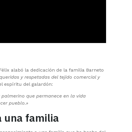
élix alabó la dedicación de la familia Barneto
queridas y respetadas del tejido comercial y
l espíritu del galardón:
ar palmerino que permanece en la vida
acer pueblo.»
 una familia