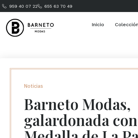
959 40 07 22
655 63 70 49
Inicio
Colecció
Noticias
Barneto Modas,
galardonada con
Medalla de La P