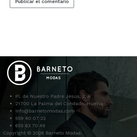
Pl. de Nuestro Padre Jesús, 2, A
21700 La Palma del Condado, Huelva
info@barnetomodas.com
959 40 07 22
655 63 70 49
Copyright © 2026 Barneto Modas.