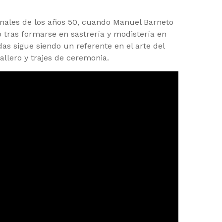
inales de los años 50, cuando Manuel Barneto
 tras formarse en sastrería y modistería en
s sigue siendo un referente en el arte del
llero y trajes de ceremonia.